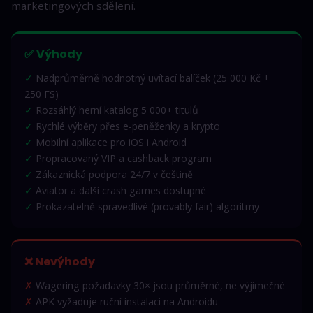
marketingových sdělení.
✅ Výhody
Nadprůměrně hodnotný uvítací balíček (25 000 Kč +
250 FS)
Rozsáhlý herní katalog 5 000+ titulů
Rychlé výběry přes e-peněženky a krypto
Mobilní aplikace pro iOS i Android
Propracovaný VIP a cashback program
Zákaznická podpora 24/7 v češtině
Aviator a další crash games dostupné
Prokazatelně spravedlivé (provably fair) algoritmy
❌ Nevýhody
Wagering požadavky 30× jsou průměrné, ne výjimečné
APK vyžaduje ruční instalaci na Androidu