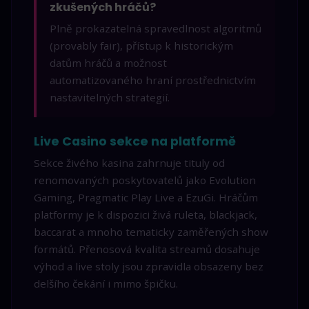
zkušených hráčů?
Plně prokazatelná spravedlnost algoritmů
(provably fair), přístup k historickým
datům hráčů a možnost
automatizovaného hraní prostřednictvím
nastavitelných strategií.
Live Casino sekce na platformě
Sekce živého kasina zahrnuje tituly od
renomovaných poskytovatelů jako Evolution
Gaming, Pragmatic Play Live a EzuGi. Hráčům
platformy je k dispozici živá ruleta, blackjack,
baccarat a mnoho tematicky zaměřených show
formátů. Přenosová kvalita streamů dosahuje
výhod a live stoly jsou zpravidla obsazeny bez
delšího čekání i mimo špičku.