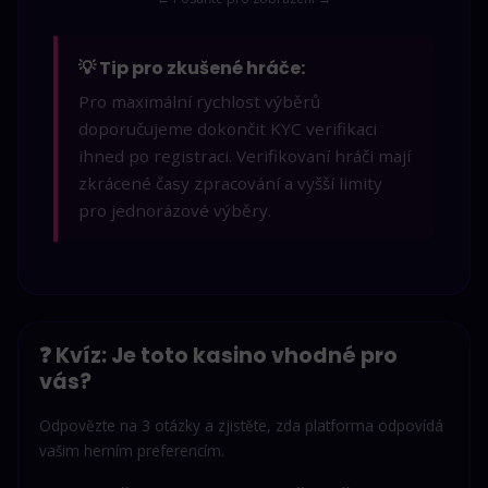
💡 Tip pro zkušené hráče:
Pro maximální rychlost výběrů
doporučujeme dokončit KYC verifikaci
ihned po registraci. Verifikovaní hráči mají
zkrácené časy zpracování a vyšší limity
pro jednorázové výběry.
❓ Kvíz: Je toto kasino vhodné pro
vás?
Odpovězte na 3 otázky a zjistěte, zda platforma odpovídá
vašim herním preferencím.