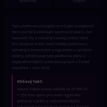
Bezpečnost
Podpora
Tato platforma vstoupila na trh jako komplexní
herní portál kombinující sportovní sázení, live
kasinové hry a rozsáhlý katalog online slotů.
Pro zkušené hráče, kteří hledají platformu s
výhodným bonusovým programem a rychlými
výběry, představuje tato platforma jednu z
nejatraktivnějších voleb dostupných v České
republice v roce 2026.
Klíčový fakt:
Kasino nabízí uvítací balíček až 25 000 Kč
+ 250 free spins pro nové registrace.
Jedná se o jeden z nejhodnotnějších
vstupních bonusů dostupných na českém