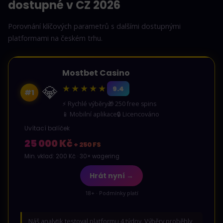
dostupné v CZ 2026
Porovnání klíčových parametrů s dalšími dostupnými
platformami na českém trhu.
Mostbet Casino
💎
★★★★★
9.4
#1
⚡ Rychlé výběry
🎁 250 free spins
📱 Mobilní aplikace
🔒 Licencováno
Uvítací balíček
25 000 Kč
+ 250 FS
Min. vklad: 200 Kč · 30× wagering
Hrát nyní →
18+ · Podmínky platí
Náš analytik testoval platformu 4 týdny. Výběry proběhly