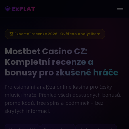
💎 ExPLAT
🏆 Expertní recenze 2026 · Ověřeno analytikem
Mostbet Casino CZ:
Kompletní recenze a
bonusy pro zkušené hráče
Profesionální analýza online kasina pro česky
mluvící hráče. Přehled všech dostupných bonusů,
promo kódů, free spins a podmínek – bez
skrytých informací.