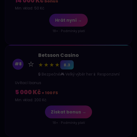
14 000 Kč
bonus
Min. vklad: 50 Kč
Hrát nyní →
18+ · Podmínky platí
Betsson Casino
⭐
★★★★
#8
8.3
🔒 Bezpečné
🎮 Velký výběr her
📱 Responzivní
Uvítací bonus
5 000 Kč
+ 100 FS
Min. vklad: 200 Kč
Získat bonus →
18+ · Podmínky platí