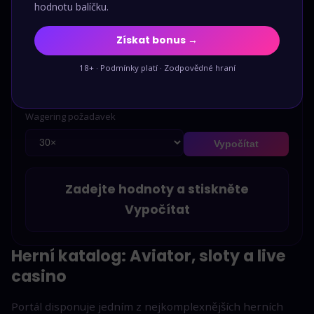
hodnotu balíčku.
Vypočítejte si potenciální hodnotu bonusu a požadavky na
Získat bonus →
prokroucení.
18+ · Podmínky platí · Zodpovědné hraní
Typ bonusu
Výše vkladu (Kč)
Wagering požadavek
Vypočítat
Zadejte hodnoty a stiskněte
Vypočítat
Herní katalog: Aviator, sloty a live
casino
Portál disponuje jedním z nejkomplexnějších herních