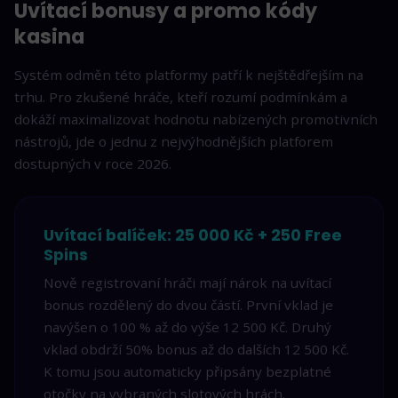
Uvítací bonusy a promo kódy
kasina
Systém odměn této platformy patří k nejštědřejším na
trhu. Pro zkušené hráče, kteří rozumí podmínkám a
dokáží maximalizovat hodnotu nabízených promotivních
nástrojů, jde o jednu z nejvýhodnějších platforem
dostupných v roce 2026.
Uvítací balíček: 25 000 Kč + 250 Free
Spins
Nově registrovaní hráči mají nárok na uvítací
bonus rozdělený do dvou částí. První vklad je
navýšen o 100 % až do výše 12 500 Kč. Druhý
vklad obdrží 50% bonus až do dalších 12 500 Kč.
K tomu jsou automaticky připsány bezplatné
otočky na vybraných slotových hrách.