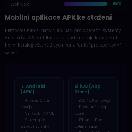
96%
Wolf Gold
Mobilní aplikace APK ke stažení
Platforma nabízí nativní aplikaci pro operační systémy
Android a iOS. Mobilní verze zpřístupňuje kompletní
herní katalog včetně živých her a funkcí pro sportovní
sázení.
📱 Android
🍎 iOS (App
(APK)
Store)
→ Android 5.0 a
→ iOS 12.0 a novější
novější
→ Dostupné z App
→ Velikost: ~40 MB
Store
→ Stažení přes
→ iPhone i iPad
webové stránky
optimalizace