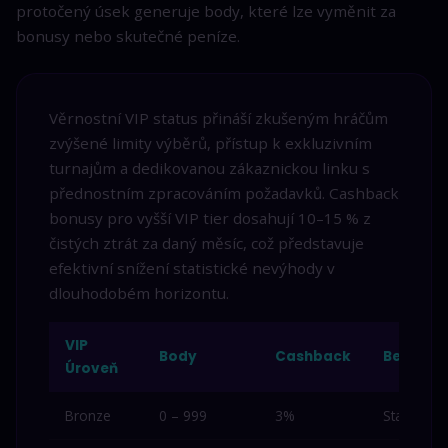
protočený úsek generuje body, které lze vyměnit za
bonusy nebo skutečné peníze.
Věrnostní VIP status přináší zkušeným hráčům
zvýšené limity výběrů, přístup k exkluzivním
turnajům a dedikovanou zákaznickou linku s
přednostním zpracováním požadavků. Cashback
bonusy pro vyšší VIP tier dosahují 10–15 % z
čistých ztrát za daný měsíc, což představuje
efektivní snížení statistické nevýhody v
dlouhodobém horizontu.
VIP
Body
Cashback
Benefity
Úroveň
Bronze
0 – 999
3%
Standardn