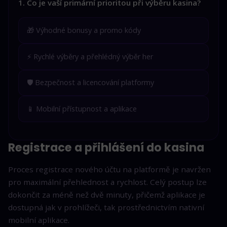
1. Co je vaší primární prioritou při výběru kasina?
🎁 Výhodné bonusy a promo kódy
⚡ Rychlé výběry a přehlédný výběr her
🛡️ Bezpečnost a licencování platformy
📱 Mobilní přístupnost a aplikace
Registrace a přihlášení do kasina
Proces registrace nového účtu na platformě je navržen
pro maximální přehlednost a rychlost. Celý postup lze
dokončit za méně než dvě minuty, přičemž aplikace je
dostupná jak v prohlížeči, tak prostřednictvím nativní
mobilní aplikace.