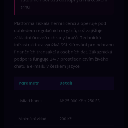
trhu.
Platforma získala herní licenci a operuje pod
dohledem regulačních orgánů, což zajišťuje
základní úroveň ochrany hráčů. Technická
infrastruktura využívá SSL šifrování pro ochranu
finančních transakcí a osobních dat. Zákaznická
podpora funguje 24/7 prostřednictvím živého
chatu a e-mailu v českém jazyce.
Parametr
Detail
Uvítací bonus
Až 25 000 Kč + 250 FS
Minimální vklad
200 Kč