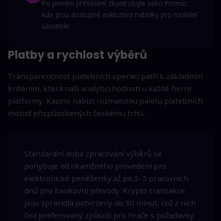
Po prvním přihlášení zkontrolujte sekci Promo,
kde jsou dostupné exkluzivní nabídky pro mobilní
uživatele.
Platby a rychlost výběrů
Transparentnost platebních operací patří k základním
kritériím, která naši analytici hodnotí u každé herní
platformy. Kasino nabízí rozmanitou paletu platebních
metod přizpůsobených českému trhu.
Standardní doba zpracování výběrů se
pohybuje od okamžitého provedení pro
elektronické peněženky až po 3–5 pracovních
dnů pro bankovní převody. Krypto transakce
jsou zpravidla potvrzeny do 30 minut, což z nich
činí preferovaný způsob pro hráče s požadavky