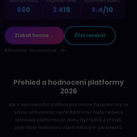
Aktivních hráčů
Registrací dnes
Hodnocení expertů
860
3 415
9.4/10
Získat bonus →
Číst recenzi
🔒 Bezpečné · Bez povinnosti · 18+
Přehled a hodnocení platformy
2026
Jde o mezinárodní platforu pro online hazardní hry se
silnou přítomností na českém trhu. Naše redakce
testovala platformu po dobu čtyř týdnů a přináší
podrobné hodnocení všech klíčových parametrů.