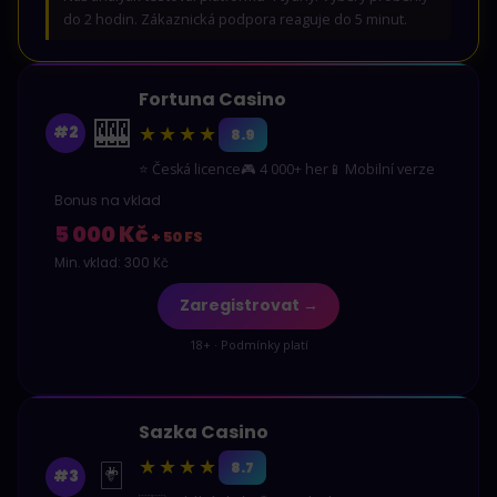
do 2 hodin. Zákaznická podpora reaguje do 5 minut.
Fortuna Casino
🎰
★★★★
#2
8.9
⭐ Česká licence
🎮 4 000+ her
📱 Mobilní verze
Bonus na vklad
5 000 Kč
+ 50 FS
Min. vklad: 300 Kč
Zaregistrovat →
18+ · Podmínky platí
Sazka Casino
🃏
★★★★
8.7
#3