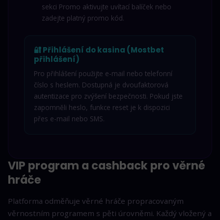
sekci Promo aktivujte uvítací balíček nebo
zadejte platný promo kód.
🔐 Přihlášení do kasina (Mostbet
přihlášení)
Pro přihlášení použijte e-mail nebo telefonní
číslo s heslem. Dostupná je dvoufaktorová
autentizace pro zvýšení bezpečnosti. Pokud jste
zapomněli heslo, funkce reset je k dispozici
přes e-mail nebo SMS.
VIP program a cashback pro věrné
hráče
Platforma odměňuje věrné hráče propracovaným
věrnostním programem s pěti úrovněmi. Každý vložený a